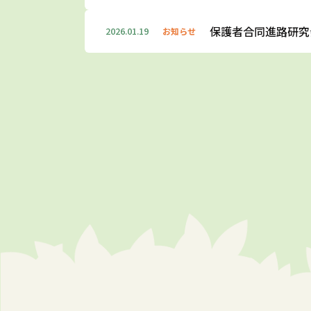
保護者合同進路研究
2026.01.19
お知らせ
投
稿
の
ペ
ー
ジ
送
り